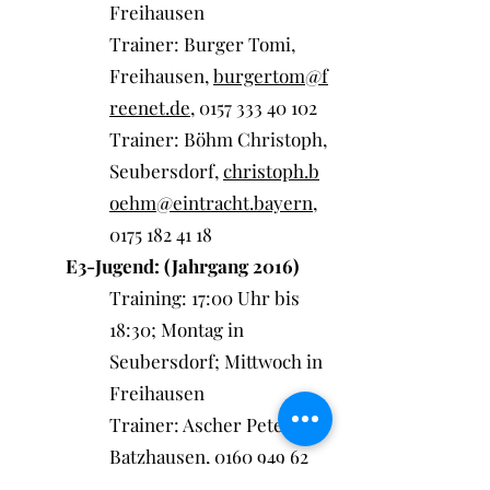
Freihausen
Trainer: Burger Tomi,
Freihausen,
burgertom@f
reenet.de
,
0157 333 40 102
Trainer: Böhm Christoph,
Seubersdorf,
christoph.b
oehm@eintracht.bayern
,
0175 182 41 18
E3-Jugend: (Jahrgang 2016)
Training: 17:00 Uhr bis
18:30; Montag in
Seubersdorf; Mittwoch in
Freihausen
Trainer: Ascher Peter,
Batzhausen,
0160 949 62
890