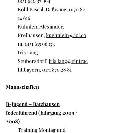
0151 640 37 994
Kobl Pascal, Daßwang,
0170 82
14 616
Kühnlein Alexander,
Freihausen,
kuehnlein@aol.co
m,
0151 615 96 173
Iris Lang,
Seubersdorf,
iris.lang@eintrac
ht.bayern
,
0171 870 28 81
Mannschaften
B-Jugend – Batzhausen
federführend
(Jahrgang 2009 /
2008)
Training Montag und