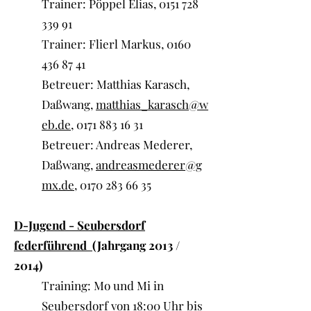
Trainer: Pöppel Elias,
0151 728
339 91
Trainer: Flierl Markus,
0160
436 87 41
Betreuer: Matthias Karasch,
Daßwang,
matthias_karasch@w
eb.de
,
0171 883 16 31
Betreuer: Andreas Mederer,
Daßwang,
andreasmederer@g
mx.de
,
0170 283 66 35
D-Jugend - Seubersdorf
federführend
(Jahrgang 2013 /
2014)
Training: Mo und Mi in
Seubersdorf von 18:00 Uhr bis