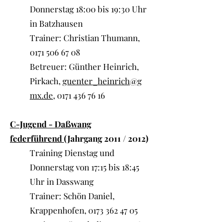
Donnerstag 18:00 bis 19:30 Uhr
in Batzhausen
Trainer: Christian Thumann,
0171 506 67 08
Betreuer: Günther Heinrich,
Pirkach,
guenter_heinrich@g
mx.de
,
0171 436 76 16
C-Jugend - Daßwang
federführend
(Jahrgang 2011 / 2012)
Training Dienstag und
Donnerstag von 17:15 bis 18:45
Uhr in Dasswang
Trainer: Schön Daniel,
Krappenhofen,
0173 362 47 05