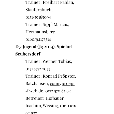
Trainer: Freihart Fabian,
Staufersbuch,
0151/59165094
Trainer: Sippl Marcus,
Hermannsberg,
0160/92175314
D3-Jugend (Jg 2014): Spielort
Seubersdorf
Trainer: Werner Tobias,
0151 5572 7053
Trainer: Konrad Pröpster,
Batzhausen,
connyproepi
@web.de
,
0172 570 85 92
Betreuer: Hofbauer
Joachim, Wissing,
0160 979
92 927