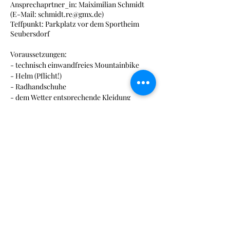
Ansprechaprtner_in: Maiximilian Schmidt
(E-Mail: schmidt.re@gmx.de)
Teffpunkt: Parkplatz vor dem Sportheim
Seubersdorf
Voraussetzungen:
- technisch einwandfreies Mountainbike
- Helm (Pflicht!)
- Radhandschuhe
- dem Wetter entsprechende Kleidung
Tickets
Verkauf beendet
Tickettyp
Mountainbike
Mehr Infos
Preis