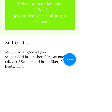
Tickets stehen nicht zum
Verkauf
Jetzt andere Veranstaltungen
ansehen
Zeit & Ort
08. Juni 2023, 19:00 – 23:00
Seubersdorf in der Oberpfalz, Am Buchberg
12B, 92358 Seubersdorf in der Oberpfalz,
Deutschland
Über die Veranstaltung
Die Sportgaststätte lädt zum gemütlichen 
Karten-Stammtisch ein.
Kommt vorbei und seid Teil einer 
bayerischen Tradition.