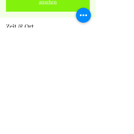
ansehen
Zeit & Ort
06. Juli 2024, 09:00 – 17:00
Seubersdorf in der Oberpfalz, 92358
Seubersdorf in der Oberpfalz, Deutschland
Diese Veranstaltung teilen
©2026 SV Eintracht Seubersdorf e.V.