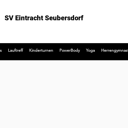
SV Eintracht Seubersdorf
s
Lauftreff
Kinderturnen
PowerBody
Yoga
Herrengymnast