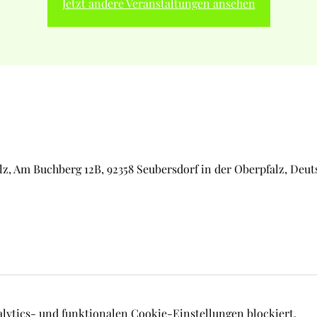
Jetzt andere Veranstaltungen ansehen
lz, Am Buchberg 12B, 92358 Seubersdorf in der Oberpfalz, Deu
lytics- und funktionalen Cookie-Einstellungen blockiert.