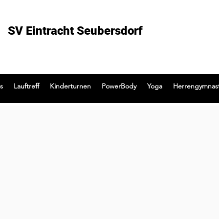
SV Eintracht Seubersdorf
s
Lauftreff
Kinderturnen
PowerBody
Yoga
Herrengymnast