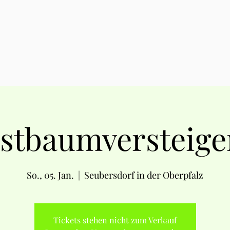
stbaumversteig
So., 05. Jan.
  |  
Seubersdorf in der Oberpfalz
Tickets stehen nicht zum Verkauf